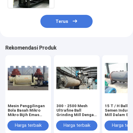
Terus
Rekomendasi Produk
Mesin Penggilingan
300 - 2500 Mesh
15 T / H Ball Mi
Bola Basah Mikro
Ultrafine Ball
Semen Industri
Mikro Bijih Emas
Grinding Mill Dengan
Mill Dalam Si
Dengan Efisiensi
Sistem Klasifikasi
Kontrol PLC P
Penggilingan Yang
Tingkat Lanjut
Semen
Harga terbaik
Harga terbaik
Harga terb
Lebih Tinggi