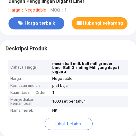
Dengan Penggilingan Diganti Liner
Harga：Negotiable
MOQ：1
Harga terbaik
Hubungi sekarang
Deskripsi Produk
,
,
mesin ball mill
ball mill grinder
Cahaya Tinggi
Liner Ball Grinding Mill yang dapat
diganti
Harga
Negotiable
Kemasan rincian
plat baja
Kuantitas min Order
1
Menyediakan
1000 set per tahun
kemampuan
Nama merek
HK
Lihat Lebih