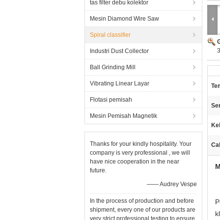
tas filter debu kolektor
Mesin Diamond Wire Saw
Spiral classifier
3
Industri Dust Collector
Ball Grinding Mill
Vibrating Linear Layar
Te
Flotasi pemisah
Ser
Mesin Pemisah Magnetik
Ke
Thanks for your kindly hospitality. Your
Ca
company is very professional , we will
have nice cooperation in the near
M
future.
—— Audrey Vespe
In the process of production and before
P
shipment, every one of our products are
k
very strict professional testing to ensure