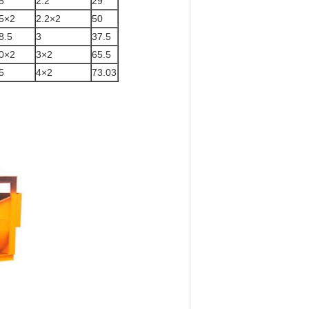
5
2.2
29
5×2
2.2×2
50
8.5
3
37.5
0×2
3×2
65.5
5
4×2
73.03