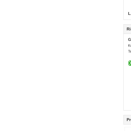
L
Ri
G
K
T
Pr