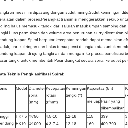
angki air mesin ini dipasang dengan sudut miring.Sudut kemiringan dit
eralatan dalam proses.Perangkat transmisi menggerakkan sekrup untuk
igiling halus memasuki tangki dari saluran masuk umpan samping dan
angki.Luas permukaan dan volume area penurunan slurry ditentukan ol
endung luapan.Spiral berputar kecepatan rendah dapat memainkan ef
iaduk, partikel ringan dan halus tersuspensi di bagian atas untuk mem
endung luapan di ujung tangki air dan mengalir ke proses benefisiasi b
asar tangki untuk membentuk Pasir diangkut secara spiral ke outlet pel
ata Teknis Pengklasifikasi Spiral:
enis
Model
Diameter
Kecepatan
Kemiringan
Kapasitas (t/h)
K
spiral
rotasi
tangki (°)
(
meluap
Pasir yang
(mm)
(r/mnt)
dikembalikan
inggi
HK7.5
Φ750
4.5-10
12-18
115
399
3
endung
HK10
Φ1000
4.3-7.4
12-18
160-
400-700
4