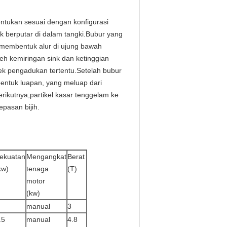
entukan sesuai dengan konfigurasi
 berputar di dalam tangki.Bubur yang
 membentuk alur di ujung bawah
eh kemiringan sink dan ketinggian
ek pengadukan tertentu.Setelah bubur
bentuk luapan, yang meluap dari
erikutnya;partikel kasar tenggelam ke
epasan bijih.
ekuatan
Mengangkat
Berat
kw)
tenaga
(T)
motor
(kw)
manual
3
.5
manual
4.8