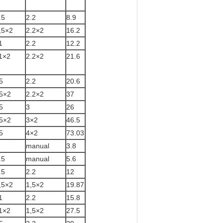
.5
2.2
8.9
,5×2
2.2×2
16.2
1
2.2
12.2
1×2
2.2×2
21.6
5
2.2
20.6
5×2
2.2×2
37
5
3
26
5×2
3×2
46.5
5
4×2
73.03
manual
3.8
.5
manual
5.6
.5
2.2
12
,5×2
1,5×2
19.87
1
2.2
15.8
1×2
1,5×2
27.5