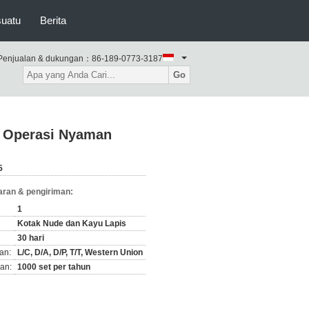
suatu
Berita
Penjualan & dukungan：
86-189-0773-3187
Go
at Operasi Nyaman
5
ran & pengiriman:
1
Kotak Nude dan Kayu Lapis
30 hari
an:
L/C, D/A, D/P, T/T, Western Union
an:
1000 set per tahun