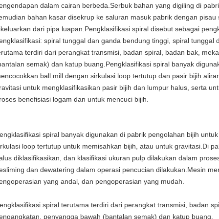
engendapan dalam cairan berbeda.Serbuk bahan yang digiling di pabrik 
emudian bahan kasar disekrup ke saluran masuk pabrik dengan pisau s
ikeluarkan dari pipa luapan.Pengklasifikasi spiral disebut sebagai pengk
engklasifikasi: spiral tunggal dan ganda bendung tinggi, spiral tungga
erutama terdiri dari perangkat transmisi, badan spiral, badan bak, 
bantalan semak) dan katup buang.Pengklasifikasi spiral banyak digunak
encocokkan ball mill dengan sirkulasi loop tertutup dan pasir bijih alira
ravitasi untuk mengklasifikasikan pasir bijih dan lumpur halus, serta u
roses benefisiasi logam dan untuk mencuci bijih.
engklasifikasi spiral banyak digunakan di pabrik pengolahan bijih untuk
irkulasi loop tertutup untuk memisahkan bijih, atau untuk gravitasi.Di pa
alus diklasifikasikan, dan klasifikasi ukuran pulp dilakukan dalam prose
esliming dan dewatering dalam operasi pencucian dilakukan.Mesin memil
engoperasian yang andal, dan pengoperasian yang mudah.
engklasifikasi spiral terutama terdiri dari perangkat transmisi, badan 
engangkatan, penyangga bawah (bantalan semak) dan katup buang.