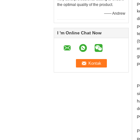
p
the optimal quality of the product.
k
—— Andrew
d
p
I 'm Online Chat Now
t
(
m
g
p
P
s
h
d
p
P
p