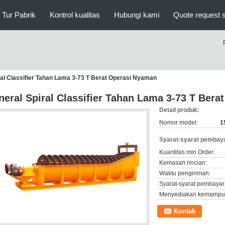
Tur Pabrik
Kontrol kualitas
Hubungi kami
Quote request 
ral Classifier Tahan Lama 3-73 T Berat Operasi Nyaman
neral Spiral Classifier Tahan Lama 3-73 T Ber
Detail produk:
Nomor model:
1
Syarat-syarat pembaya
Kuantitas min Order:
Kemasan rincian:
Waktu pengiriman:
Syarat-syarat pembayar
Menyediakan kemampu
Kontak