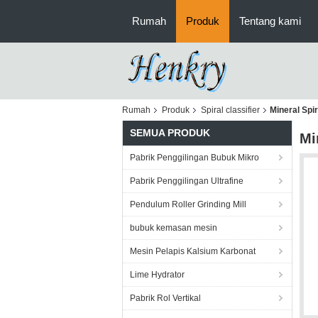
Rumah
Produk
Tentang kami
Rumah
Produk
Spiral classifier
Mineral Spi
SEMUA PRODUK
Mi
Pabrik Penggilingan Bubuk Mikro
Pabrik Penggilingan Ultrafine
Pendulum Roller Grinding Mill
bubuk kemasan mesin
Mesin Pelapis Kalsium Karbonat
Lime Hydrator
Pabrik Rol Vertikal