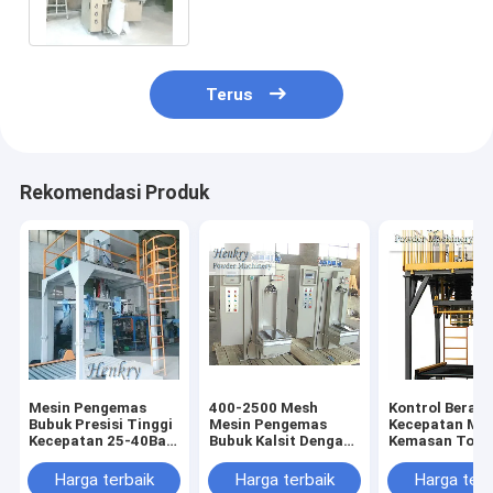
Lebih Cepat
Terus
Rekomendasi Produk
Mesin Pengemas
400-2500 Mesh
Kontrol Berat 
Bubuk Presisi Tinggi
Mesin Pengemas
Kecepatan Mes
Kecepatan 25-40Bag
Bubuk Kalsit Dengan
Kemasan Ton 
/ Jam
Kontrol Berat Yang
Sistem Kemas
Tepat
Serbuk
Harga terbaik
Harga terbaik
Harga terb