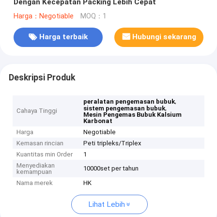
Dengan Kecepatan Packing Lebih Cepat
Harga：Negotiable
MOQ：1
Harga terbaik
Hubungi sekarang
Deskripsi Produk
,
peralatan pengemasan bubuk
,
sistem pengemasan bubuk
Cahaya Tinggi
Mesin Pengemas Bubuk Kalsium
Karbonat
Harga
Negotiable
Kemasan rincian
Peti tripleks/Triplex
Kuantitas min Order
1
Menyediakan
10000set per tahun
kemampuan
Nama merek
HK
Lihat Lebih